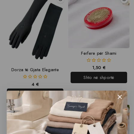
Ferfere për Shami
1,50
€
0
Dorza të Gjata Elegante
out
Shto në shportë
of
5
4
€
0
out
Shto në shportë
of
5