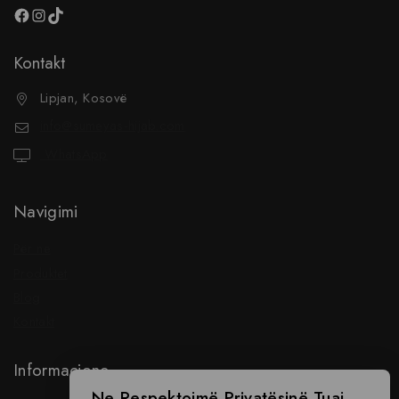
Kontakt
Lipjan, Kosovë
info@sumeyas-hijab.com
WhatsApp
Navigimi
Për ne
Produktet
Blog
Kontakt
Informacione
Ne Respektojmë Privatësinë Tuaj