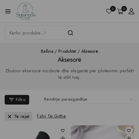
0
0
Ballina
/
Produktet
/
Aksesorë
Aksesorë
Zbuloni aksesorë modestë dhe elegantë për plotësimin perfekt
të stilit tuaj.
Filtro
Fshij Të Gjitha
Të rejat